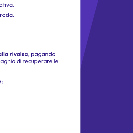
ativa.
trada.
lla rivalsa
, pagando
mpagnia di recuperare le
e
;