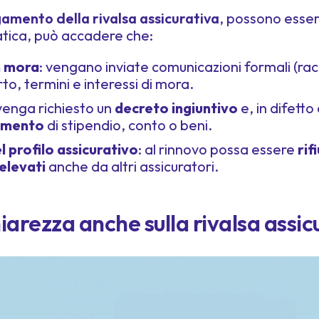
mento della rivalsa assicurativa
, possono esser
ratica, può accadere che:
in mora
: vengano inviate comunicazioni formali (
to, termini e interessi di mora.
 venga richiesto un
decreto ingiuntivo
e, in difetto
amento
di stipendio, conto o beni.
 profilo assicurativo
: al rinnovo possa essere
rif
elevati
anche da altri assicuratori.
iarezza anche sulla rivalsa assic