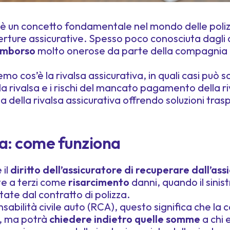
è un concetto fondamentale nel mondo delle poli
operture assicurative. Spesso poco conosciuta dagli 
imborso
molto onerose da parte della compagnia 
mo cos’è la rivalsa assicurativa, in quali casi può
alla rivalsa e i rischi del mancato pagamento della 
 della rivalsa assicurativa offrendo soluzioni traspar
lsa: come funziona
 il
diritto dell’assicuratore di recuperare dall’ass
e a terzi come
risarcimento
danni, quando il sinis
itate dal contratto di polizza.
nsabilità civile auto (RCA), questo significa che l
, ma potrà
chiedere indietro quelle somme
a chi 