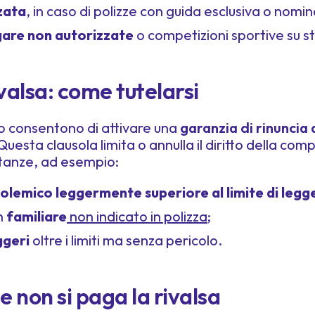
zata
, in caso di polizze con guida esclusiva o nomin
gare non autorizzate
o competizioni sportive su s
ivalsa: come tutelarsi
to consentono di attivare una
garanzia di rinuncia a
 Questa clausola limita o annulla il diritto della co
tanze, ad esempio:
olemico leggermente superiore al limite di legg
n
familiare
non indicato in polizza
;
ggeri
oltre i limiti ma senza pericolo.
 non si paga la rivalsa