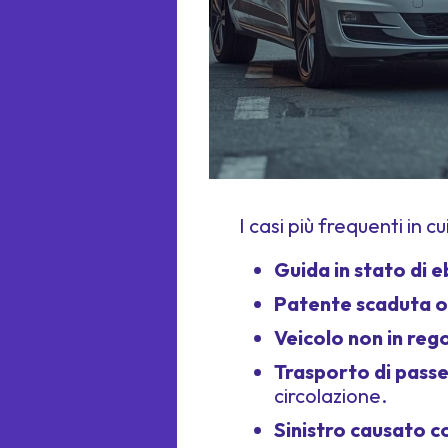
I casi più frequenti in c
Guida in stato di e
Patente scaduta o
Veicolo non in rego
Trasporto di pass
circolazione.
Sinistro causato c