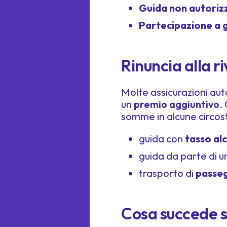
Guida non autoriz
Partecipazione a 
Rinuncia alla r
Molte assicurazioni au
un
premio aggiuntivo
.
somme in alcune circos
guida con
tasso alc
guida da parte di u
trasporto di
passe
Cosa succede se