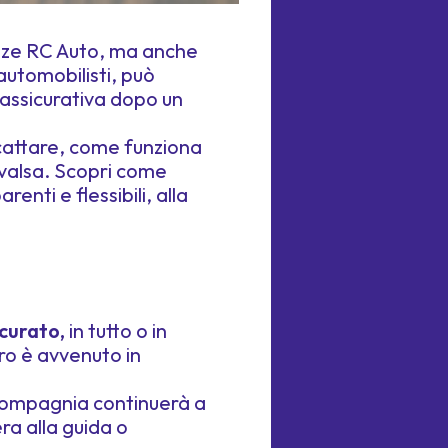
zze RC Auto, ma anche
automobilisti, può
assicurativa dopo un
 scattare, come funziona
rivalsa. Scopri come
enti e flessibili, alla
icurato,
in tutto o in
tro è avvenuto in
a compagnia continuerà a
era alla guida o