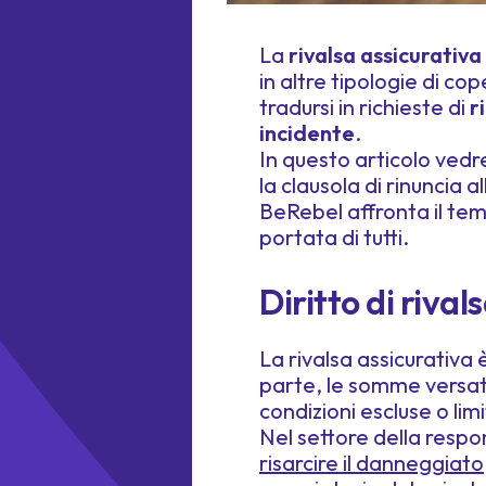
La
rivalsa assicurativa
in altre tipologie di c
tradursi in richieste di
r
incidente
.
In questo articolo vedre
la clausola di rinuncia 
BeRebel affronta il tema
portata di tutti.
Diritto di riva
La rivalsa assicurativa è
parte, le somme versat
condizioni escluse o lim
Nel settore della respo
risarcire il danneggiato