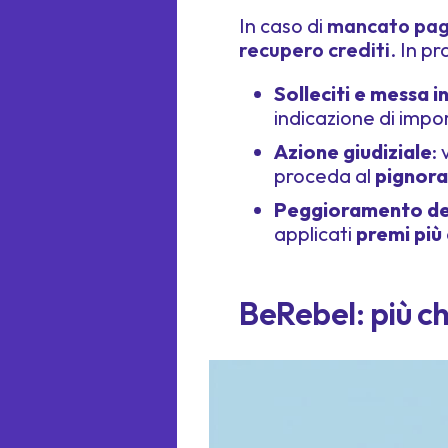
In caso di
mancato paga
recupero crediti
. In p
Solleciti e messa 
indicazione di impor
Azione giudiziale
:
proceda al
pignor
Peggioramento del
applicati
premi più 
BeRebel: più ch