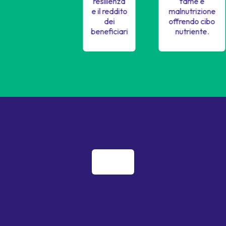
resilienza
fame e
e il reddito
malnutrizione
dei
offrendo cibo
beneficiari
nutriente.