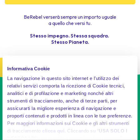
BeRebel verserà sempre un importo uguale
a quello che versi tu.
Stesso impegno. Stessa squadra.
Stesso Pianeta.
Informativa Cookie
La navigazione in questo sito internet e l’utilizzo dei
relativi servizi comporta la ricezione di Cookie tecnici,
analitici e di profilazione e marketing nonché altri
strumenti di tracciamento, anche di terze parti, per
Progetto Bakau
assicurarti la migliore esperienza di navigazione e
proporti contenuti e prodotti in linea con le tue preferenze.
Per maggiori informazioni sui Cookie e gli altri strumenti
Il
progetto Bakau
sostiene il ripristino delle
mangrovie in Indonesia
, contrastando la
di tracciamento
clicca qui
. Cliccando su “
USA SOLO I
deforestazione e proteggendo le coste da tsunami ed
NECESSARI
”, prosegui la navigazione in assenza di