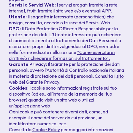
Servizi o Servizi Web:
I servizi erogati tramite la rete
internet, fruiti tramite il sito web e/o eventuali APP.
Utente:
Il soggetto interessato (persona fisica) che
naviga, consulta, accede o fruisce dei Servizi Web.
DPO:
Il
Data Protection Officer
o Responsabile per la
protezione dei dati. L’Utente interessato può richiedere
chiarimenti in merito al trattamento dei Dati Personali o
esercitare i propri diritti rivolgendosi al DPO, nei modi e
nelle forme indicate nella sezione
“
Come esercitare i
diritti e/o richiedere informazioni sul trattamento
”.
Garante Privacy:
Il Garante per la protezione dei dati
personali, ovvero l’Autorità di Controllo nazionale italiana
in materia di protezione dei dati personali. Consulta il
sito
web del Garante Privacy
.
Cookies:
I cookie sono informazioni registrate sul tuo
dispositivo (ad es., all’interno della memoria del tuo
browser) quando visiti un sito web o utilizzi
un’applicazione web.
Ogni cookie può contenere diversi dati, come, ad
esempio, il nome del server da cui proviene, un
identificatore numerico, ecc.
Consulta la
Cookie Policy
per maggiori informazioni.