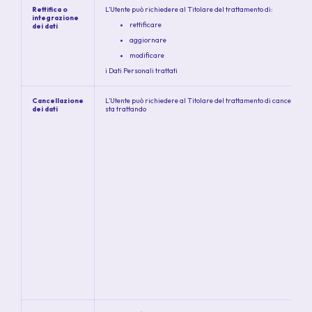
Rettifica o
L’Utente può richiedere al Titolare del trattamento di:
integrazione
rettificare
dei dati
aggiornare
modificare
i Dati Personali trattati
Cancellazione
L’Utente può richiedere al Titolare del trattamento di cancellare i
dei dati
sta trattando