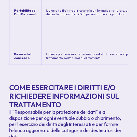
Portabilità dei
L’Utente ha il diritto di ricevere in un formato strutturato, di uso
Dati Personali
dispositivo automatico i Dati personali che lo riguardano
Revoca del
L’Utente può revocare il consenso prestato. La revoca non pregiudi
consenso
trattamento svolto sino a quel momento
COME ESERCITARE I DIRITTI E/O
RICHIEDERE INFORMAZIONI SUL
TRATTAMENTO
Il “Responsabile per la protezione dei dati” è a
disposizione per ogni eventuale dubbio o chiarimento,
per l’esercizio dei diritti degli Interessati e per fornire
l’elenco aggiornato delle categorie dei destinatari dei
dati.