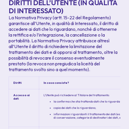
DIRITTI DELL’UTENTE (IN QUALITÀ
DI INTERESSATO)
La Normativa Privacy (artt. 15-22 del Regolamento)
garantisce all’Utente, in qualità di Interessato, il diritto di
accedere ai dati che lo riguardano, nonché di ottenerne
la rettifica e/o l’integrazione, la cancellazione o la
portabilità. La Normativa Privacy attribuisce altresì
all’Utente il diritto di richiedere la limitazione del
trattamento dei dati e di opporsi al trattamento, oltre la
possibilità di revocare il consenso eventualmente
prestato (la revoca non pregiudica la liceità del
trattamento svolto sino a quel momento).
Diritti
In cosa consiste?
Accesso ai
L’Utente può richiedere al Titolare del trattamento:
dati
la conferma che stia trattando dati che lo riguardano;
copia dei dati che lo riguardano;
informazioni riguardanti il trattamento dei dati (es., basi
di conservazione, categorie di destinatari dei dati, ecc.)