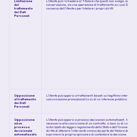
Limitazione
L’Utente può richiedere al Titolare che questi non svolga, ad accez
del
conservazione, alcuna operazione di trattamento sui suoi Dati Per
trattamento
consenso dell’Utente o per tutelare i propri diritti
dei Dati
Personali
Opposizione
L’Utente può opporsi a trattamenti basati sul legittimo interesse (
al trattamento
comunicazione promozionali) o su di un interesse pubblico
dei Dati
Personali
Opposizione
L’Utente può opporsi a processi decisionali automatizzati. Nel cas
ad un
necessario alla conclusione di un contratto, si basi su di un consen
processo
autorizzato da legge o regolamento dello Stato o dell’Unione Europe
decisionale
diritto di ottenere l'intervento umano da parte del titolare del trat
automatizzato
esprimere la propria opinione e di contestare la decisione