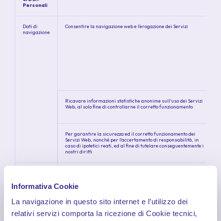
Personali
Dati di
Consentire la navigazione web e l’erogazione dei Servizi
navigazione
Ricavare informazioni statistiche anonime sull'uso dei Servizi
Web, al solo fine di controllarne il corretto funzionamento
Per garantire la sicurezza ed il corretto funzionamento dei
Servizi Web, nonché per l'accertamento di responsabilità, in
caso di ipotetici reati, ed al fine di tutelare conseguentemente i
nostri diritti
Dati forniti
Registrazione Area Riservata e funzionalità connesse
dall’Utente:
all’erogazione dei relativi Servizi Web (Contitolarità del
erogazione
trattamento tra:
Informativa Cookie
dei Servizi
Compagnia Assicuratice Linear S.p.A.: ha accesso
Web
La navigazione in questo sito internet e l’utilizzo dei
all’Area e ai dati con finalità di controllo delle
funzionalità e dei contenuti dell’area riservata;
relativi servizi comporta la ricezione di Cookie tecnici,
BeRebel S.p.A.: costruisce e gestisce l’Area, ha accesso