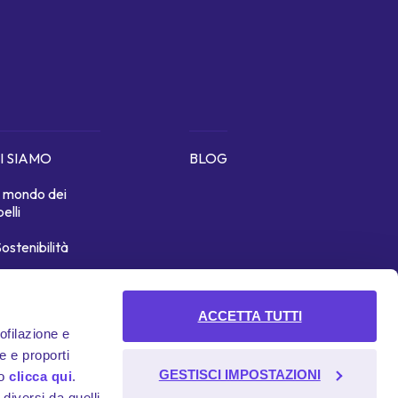
I SIAMO
BLOG
Il mondo dei
belli
ostenibilità
icono di noi
ACCETTA TUTTI
rofilazione e
e e proporti
GESTISCI IMPOSTAZIONI
to
clicca qui
.
diversi da quelli