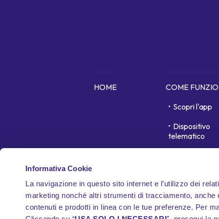
HOME
COME FUNZI
Scopri l'app
Dispositivo
telematico
In cosa siamo 
Informativa Cookie
Garanzie
La navigazione in questo sito internet e l’utilizzo dei relat
Documenti
marketing nonché altri strumenti di tracciamento, anche di
contrattuali
contenuti e prodotti in linea con le tue preferenze. Per m
Cliccando su “
USA SOLO I NECESSARI
”, prosegui la 