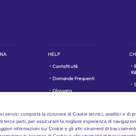
ONA
HELP
CH
Contatti utili
Ri
Domande Frequenti
S
Glossario
unici
D
Area personale
ivi servizi comporta la ricezione di Cookie tecnici, analitici e di p
Whistleblowing
 terze parti, per assicurarti la migliore esperienza di navigazion
Accessibilità
aggiori informazioni sui Cookie e gli altri strumenti di tracciamen
navigazione in assenza di Cookie e altri strumenti di tracciamento 