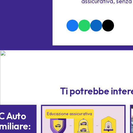
assicurativa, senza s
Ti potrebbe inter
C Auto
zione assicurativa
Educazione assicurativa
miliare: