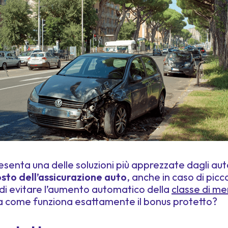
senta una delle soluzioni più apprezzate dagli auto
osto dell’assicurazione auto
, anche in caso di picc
i evitare l’aumento automatico della
classe di me
a come funziona esattamente il bonus protetto?