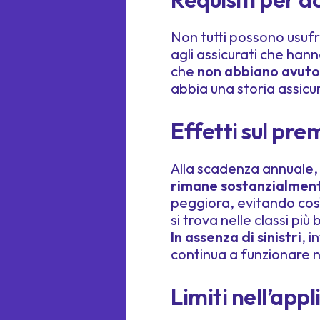
Non tutti possono usuf
agli assicurati che han
che
non abbiano avuto 
abbia una storia assicu
Effetti sul pre
Alla scadenza annuale, s
rimane sostanzialment
peggiora, evitando cos
si trova nelle classi più
In assenza di sinistri
, 
continua a funzionare
Limiti nell’app