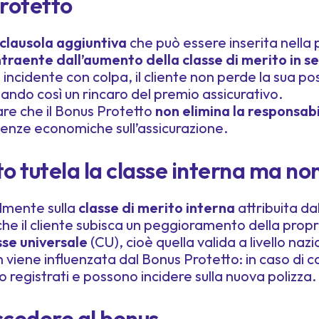
Protetto
clausola aggiuntiva
che può essere inserita nella 
ntraente dall’aumento della classe di merito in se
un incidente con colpa, il cliente non perde la sua p
ando così un rincaro del premio assicurativo.
re che il Bonus Protetto
non elimina la responsabi
uenze economiche sull’assicurazione.
to tutela la classe interna ma no
almente sulla
classe di merito interna
attribuita d
che il cliente subisca un peggioramento della prop
sse universale
(CU), cioè quella valida a livello naz
 viene influenzata dal Bonus Protetto: in caso di 
no registrati e possono incidere sulla nuova polizza.
ccedere al bonus