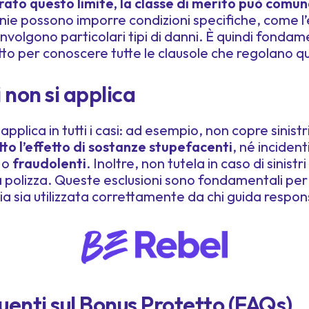
ato questo limite, la classe di merito può comu
ie possono imporre condizioni specifiche, come l’es
coinvolgono particolari tipi di danni. È quindi fond
to per conoscere tutte le clausole che regolano q
i non si applica
applica in tutti i casi: ad esempio, non copre sinistr
tto l’effetto di sostanze stupefacenti
, né inciden
i
o
fraudolenti
. Inoltre, non tutela in caso di sinist
la polizza. Queste esclusioni sono fondamentali per
ia sia utilizzata correttamente da chi guida respo
nti sul Bonus Protetto (FAQs)