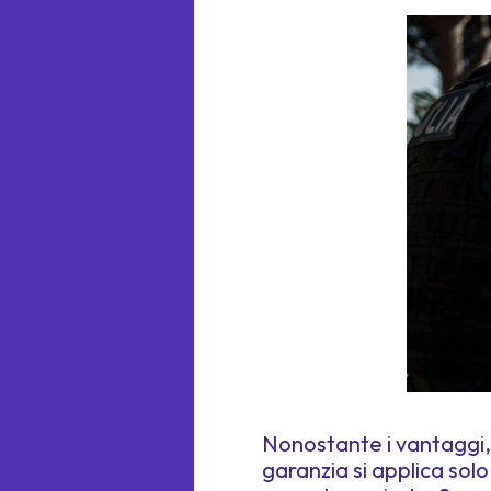
Nonostante i vantaggi,
garanzia si applica solo