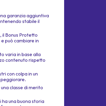
 una garanzia aggiuntiva
antenendo stabile il
 il Bonus Protetto
a e può cambiare in
sto varia in base alla
zo contenuto rispetto
stri con colpa in un
ò peggiorare.
a una classe di merito
i ha una buona storia