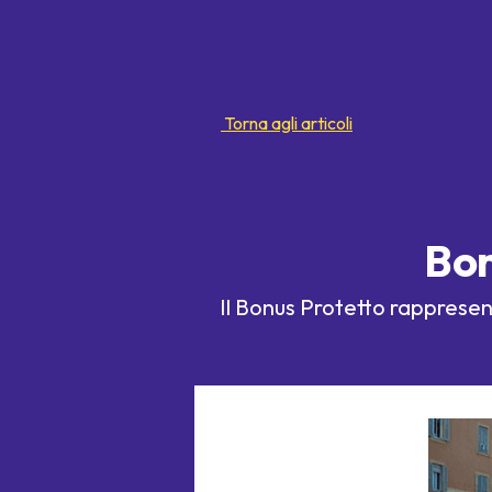
Torna agli articoli
Bon
Il Bonus Protetto rappresent