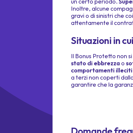
un certo periodo.
Super
Inoltre, alcune compagn
gravi o di sinistri che 
attentamente il contrat
Situazioni in cu
Il Bonus Protetto non si 
stato di ebbrezza
o
so
comportamenti illecit
a terzi non coperti dal
garantire che la garanz
Domande freque