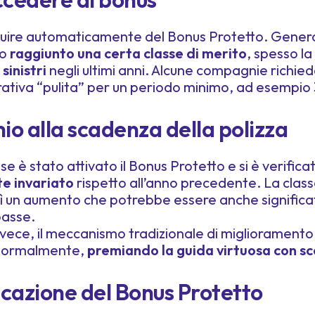
ruire automaticamente del Bonus Protetto. Gener
no
raggiunto una certa classe di merito
, spesso la
sinistri
negli ultimi anni. Alcune compagnie richiedo
rativa “pulita” per un periodo minimo, ad esempio 3
mio alla scadenza della polizza
e è stato attivato il Bonus Protetto e si è verificato
e invariato
rispetto all’anno precedente. La class
ì un aumento che potrebbe essere anche significati
 basse.
invece, il meccanismo tradizionale di miglioramento 
 normalmente,
premiando la guida virtuosa con sc
licazione del Bonus Protetto