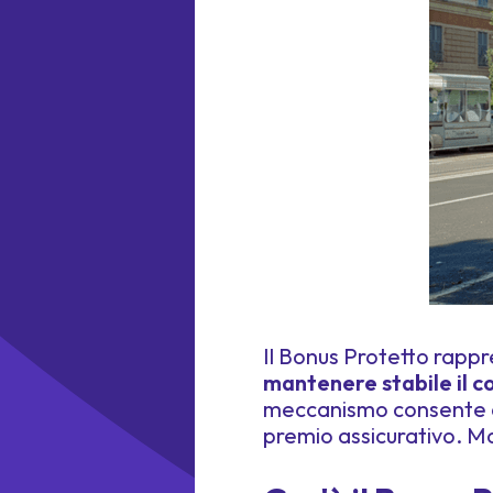
Il Bonus Protetto rappre
mantenere stabile il c
meccanismo consente d
premio assicurativo. M