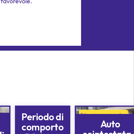
o favorevole.
Periodo di
Educazione assicurativa
Educazione assicurativa
Auto
comporto
a:
cointestata 