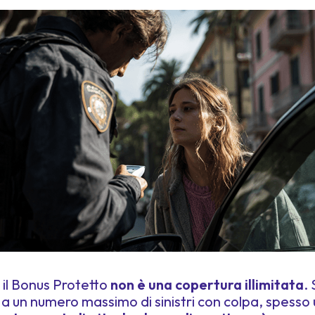
 il Bonus Protetto
non è una copertura illimitata
.
 a un numero massimo di sinistri con colpa, spesso u