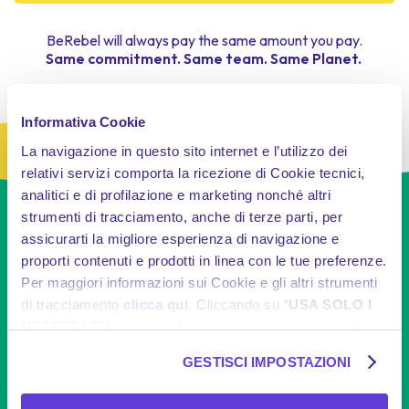
BeRebel will always pay the same amount you pay.
Same commitment. Same team. Same Planet.
Informativa Cookie
La navigazione in questo sito internet e l’utilizzo dei
relativi servizi comporta la ricezione di Cookie tecnici,
analitici e di profilazione e marketing nonché altri
strumenti di tracciamento, anche di terze parti, per
assicurarti la migliore esperienza di navigazione e
proporti contenuti e prodotti in linea con le tue preferenze.
Bakau Project
Per maggiori informazioni sui Cookie e gli altri strumenti
di tracciamento
clicca qui
. Cliccando su “
USA SOLO I
The
Bakau Project supports the restoration of
NECESSARI
”, prosegui la navigazione in assenza di
mangroves in Indonesia
, helping to combat
Cookie e altri strumenti di tracciamento diversi da quelli
deforestation and protect coastal areas from tsunamis
GESTISCI IMPOSTAZIONI
tecnici. Se desideri acconsentire al posizionamento e
and erosion. It has already led to the planting of
18
million trees
and will
remove over 2.4 million tons of
l’utilizzo di tutti i predetti Cookie e gli altri strumenti di