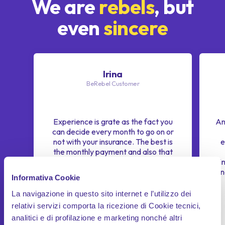
We are
rebels
, but
even
sincere
Irina
BeRebel Customer
Experience is grate as the fact you
An
can decide every month to go on or
not with your insurance. The best is
e
the monthly payment and also that
you can tracking everyday the
i
distances you made. Also to find out
i
Informativa Cookie
where is your car if you need to know
or controll. For a small amount you
La navigazione in questo sito internet e l’utilizzo dei
can participate to a green
relativi servizi comporta la ricezione di Cookie tecnici,
movement of carbon dioxid
analitici e di profilazione e marketing nonché altri
compensation in the air.