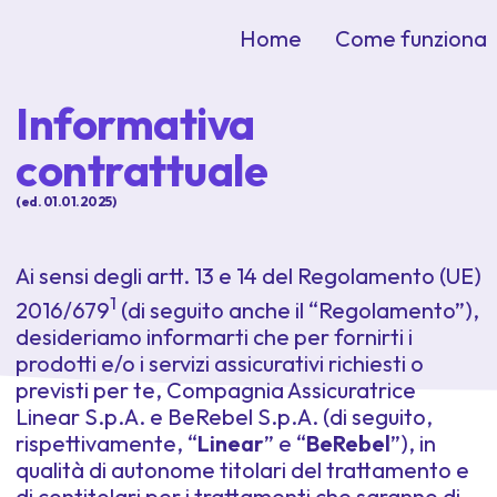
Home
Come funziona
Informativa
contrattuale
(ed. 01.01.2025)
Ai sensi degli artt. 13 e 14 del Regolamento (UE)
1
2016/679
(di seguito anche il “Regolamento”),
desideriamo informarti che per fornirti i
prodotti e/o i servizi assicurativi richiesti o
previsti per te, Compagnia Assicuratrice
Linear S.p.A. e BeRebel S.p.A. (di seguito,
rispettivamente, “
Linear
” e “
BeRebel
”), in
qualità di autonome titolari del trattamento e
di contitolari per i trattamenti che saranno di