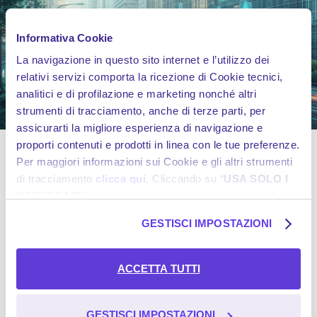
Informativa Cookie
La navigazione in questo sito internet e l’utilizzo dei
relativi servizi comporta la ricezione di Cookie tecnici,
analitici e di profilazione e marketing nonché altri
strumenti di tracciamento, anche di terze parti, per
assicurarti la migliore esperienza di navigazione e
proporti contenuti e prodotti in linea con le tue preferenze.
BeRebel rappresenta un modello di assicurazione auto
Per maggiori informazioni sui Cookie e gli altri strumenti
digitale che integra tecnologia, semplicità e sostenibilità.
di tracciamento
clicca qui
. Cliccando su “
USA SOLO I
L’approccio data-driven consente di offrire polizze
NECESSARI
”, prosegui la navigazione in assenza di
flessibili, strumenti digitali intuitivi e piena trasparenza
Cookie e altri strumenti di tracciamento diversi da quelli
nell’uso dei dati, nel rispetto delle normative europee
GESTISCI IMPOSTAZIONI
tecnici. Se desideri acconsentire al posizionamento e
come GDPR e AI Act.
Fai un
preventivo su BeRebel
e
scegli le
garanzie più
l’utilizzo di tutti i predetti Cookie e gli altri strumenti di
adatte
a te.
tracciamento, seleziona “
ACCETTA TUTTI
”; se vuoi
ACCETTA TUTTI
invece selezionare soltanto i Cookie e gli altri strumenti di
tracciamento al cui utilizzo intendi acconsentire,
seleziona “
GESTISCI IMPOSTAZIONI
GESTISCI IMPOSTAZIONI
”.