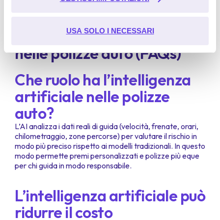
Domande frequenti
Ulteriori informazioni sulla modalità di trattamento delle
USA SOLO I NECESSARI
sull’intelligenza artificiale
informazioni personali da parte di Google:
Google's
Privacy & Terms Site
nelle polizze auto (FAQs)
Che ruolo ha l’intelligenza
artificiale nelle polizze
auto?
L’AI analizza i dati reali di guida (velocità, frenate, orari,
chilometraggio, zone percorse) per valutare il rischio in
modo più preciso rispetto ai modelli tradizionali. In questo
modo permette premi personalizzati e polizze più eque
per chi guida in modo responsabile.
L’intelligenza artificiale può
ridurre il costo