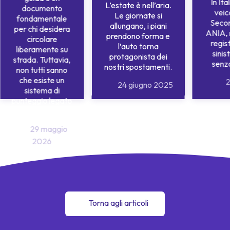
In Ita
L’estate è nell’aria.
documento
veic
Le giornate si
fondamentale
Secon
allungano, i piani
per chi desidera
ANIA, 
prendono forma e
circolare
regis
l’auto torna
liberamente su
sinis
protagonista dei
strada. Tuttavia,
senz
nostri spostamenti.
non tutti sanno
che esiste un
2
24 giugno 2025
sistema di
punteggio legato
alla patente.
29 maggio
2026
Torna agli articoli