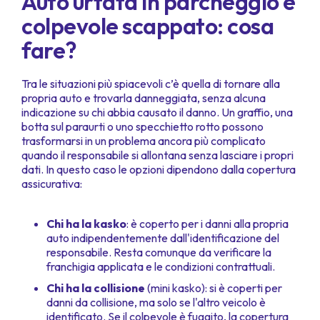
Auto urtata in parcheggio e
colpevole scappato: cosa
fare?
Tra le situazioni più spiacevoli c’è quella di tornare alla
propria auto e trovarla danneggiata, senza alcuna
indicazione su chi abbia causato il danno. Un graffio, una
botta sul paraurti o uno specchietto rotto possono
trasformarsi in un problema ancora più complicato
quando il responsabile si allontana senza lasciare i propri
dati. In questo caso le opzioni dipendono dalla copertura
assicurativa:
Chi ha la kasko
: è coperto per i danni alla propria
auto indipendentemente dall'identificazione del
responsabile. Resta comunque da verificare la
franchigia applicata e le condizioni contrattuali.
Chi ha la collisione
(mini kasko): si è coperti per
danni da collisione, ma solo se l'altro veicolo è
identificato. Se il colpevole è fuggito, la copertura