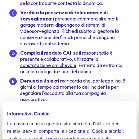
se la controparte contesta la dinamica.
Verifica la presenza di telecamere di
sorveglianza
: i parcheggi commerciali e molti
garage moderni dispongono di sistemi di
videosorveglianza. Richiedi subito al gestore la
conservazione dei filmati prima che vengano
sovrascritti dal sistema.
Compila il modulo CAI
: se il responsabile è
presente e collaborativo, utilizzate la
constatazione amichevole
. Firmato da entrambi,
accelera la liquidazione del danno.
Denuncia il sinistro
: ricorda che, per legge, hai 3
giorni di tempo dal momento dell'incidente per
segnalare l'accaduto alla tua compagnia
assicurativa.
Informativa Cookie
La navigazione in questo sito internet e l’utilizzo dei
Kasko e collisione:
relativi servizi comporta la ricezione di Cookie tecnici,
analitici e di profilazione e marketing nonché altri