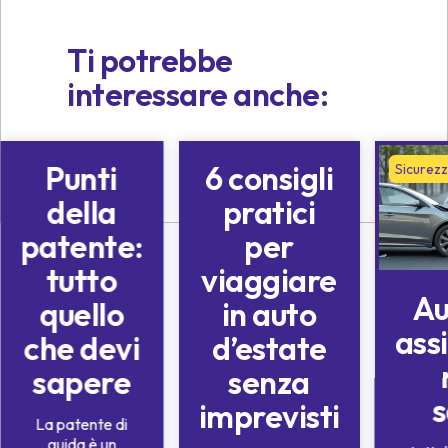
Ti potrebbe
interessare anche:
Punti
6 consigli
Sicurezza stradale
Sicurezza stradale
Sicurezz
della
pratici
patente:
per
tutto
viaggiare
Au
quello
in auto
ass
che devi
d’estate
sapere
senza
s
imprevisti
La patente di
guida è un