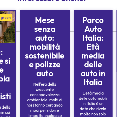
Mese
Parco
à green
Sostenibilità e mobilità
Sostenibilità e
green
mobilità green
senza
Auto
auto:
Italia:
mobilità
Età
:
sostenibile
media
e si
e polizze
delle
e
auto
auto in
bia
Italia
Nell'era della
crescente
L’età media
sti
consapevolezza
delle automobili
ambientale, molti di
in Italia è un
noi stanno cercando
 della
dato che rivela
modi per ridurre
in cui
molto non solo
l'impatto ecologico