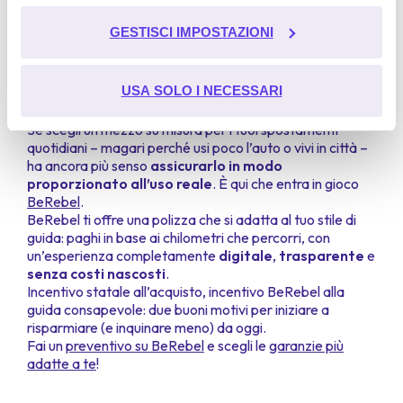
digitale per la mobilità
tracciamento al cui utilizzo intendi acconsentire,
elettrica
seleziona “
GESTISCI IMPOSTAZIONI
GESTISCI IMPOSTAZIONI
”.
Scegliere un veicolo elettrico o ibrido, approfittando
Ulteriori informazioni sulla modalità di trattamento delle
USA SOLO I NECESSARI
degli incentivi Ecobonus, è un passo concreto verso una
informazioni personali da parte di Google:
Google's
mobilità più sostenibile, ma non è l’unico.
Privacy & Terms Site
Se scegli un mezzo su misura per i tuoi spostamenti
quotidiani – magari perché usi poco l’auto o vivi in città –
ha ancora più senso
assicurarlo in modo
proporzionato all’uso reale
. È qui che entra in gioco
BeRebel
.
BeRebel ti offre una polizza che si adatta al tuo stile di
guida: paghi in base ai chilometri che percorri, con
un’esperienza completamente
digitale
,
trasparente
e
senza costi nascosti
.
Incentivo statale all’acquisto, incentivo BeRebel alla
guida consapevole: due buoni motivi per iniziare a
risparmiare (e inquinare meno) da oggi.
Fai un
preventivo su BeRebel
e scegli le
garanzie più
adatte a te
!