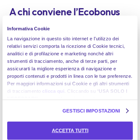
A chi conviene l’Ecobonus
2025
Informativa Cookie
L’Ecobonus 2025 è particolarmente interessante per
La navigazione in questo sito internet e l’utilizzo dei
chi:
relativi servizi comporta la ricezione di Cookie tecnici,
analitici e di profilazione e marketing nonché altri
utilizza mezzi a due ruote in contesti urbani
strumenti di tracciamento, anche di terze parti, per
ha uno scooter obsoleto da rottamare
assicurarti la migliore esperienza di navigazione e
vuole passare a una
mobilità più sostenibile
proporti contenuti e prodotti in linea con le tue preferenze.
cerca un mezzo alternativo all’auto per brevi tragitti
Per maggiori informazioni sui Cookie e gli altri strumenti
di tracciamento
clicca qui
. Cliccando su “
USA SOLO I
In più, i veicoli incentivati sono
esenti dal bollo per 5
NECESSARI
”, prosegui la navigazione in assenza di
anni
in molte Regioni e possono accedere alle zone a
traffico limitato senza restrizioni, in base ai regolamenti
Cookie e altri strumenti di tracciamento diversi da quelli
GESTISCI IMPOSTAZIONI
locali.
tecnici. Se desideri acconsentire al posizionamento e
l’utilizzo di tutti i predetti Cookie e gli altri strumenti di
BeRebel: l'assicurazione
tracciamento, seleziona “
ACCETTA TUTTI
”; se vuoi
ACCETTA TUTTI
invece selezionare soltanto i Cookie e gli altri strumenti di