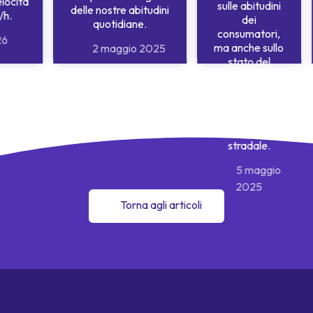
elocità
sulle abitudini
delle nostre abitudini
/h.
dei
quotidiane.
consumatori,
26
ma anche sullo
2 maggio 2025
stato del
mercato
automobilistico,
sulle politiche
ambientali e
sulla sicurezza
stradale.
5 maggio
2025
Torna agli articoli