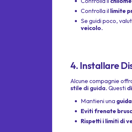
Controlla il
chilome
Controlla il
limite p
Se guidi poco, valu
veicolo
.
4. Installare D
Alcune compagnie off
stile di guida
. Questi
d
Mantieni una
guida
Eviti frenate brus
Rispetti i limiti di 