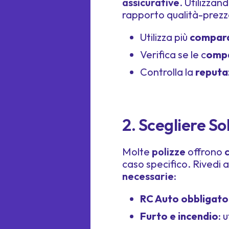
assicurative
. Utilizzand
rapporto qualità-prezz
Utilizza più
comparat
Verifica se le c
ompa
Controlla la
reputa
2. Scegliere S
Molte
polizze
offrono
caso specifico. Rivedi a
necessarie
:
RC Auto obbligato
Furto e incendio
: 