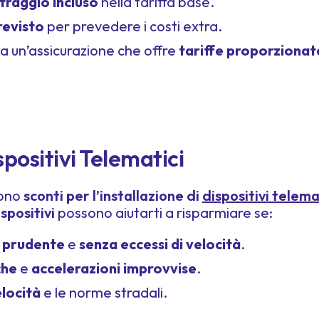
traggio incluso
nella tariffa base.
revisto
per prevedere i costi extra.
ta un’assicurazione che offre
tariffe proporzionate
ispositivi Telematici
rono
sconti per l’installazione di
dispositivi telema
ispositivi
possono aiutarti a risparmiare se:
 prudente
e
senza eccessi di velocità
.
che
e
accelerazioni improvvise
.
velocità
e le norme stradali.