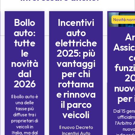
Bollo
Incentivi
Novità
Novità normative
Novità nor
normative
auto:
auto
Ar
tutte
elettriche
Assic
le
2025: più
c
novità
vantaggi
funz
dal
per chi
20
2026
rottama
nuov
e rinnova
per 
Il bollo auto è
il parco
una delle
tasse più
Dal 15 gen
veicoli
diffuse tra i
ufficial
proprietari di
l’Arbitro 
veicoli in
Il nuovo Decreto
nuovo
Italia, ma dal
Incentivi Auto