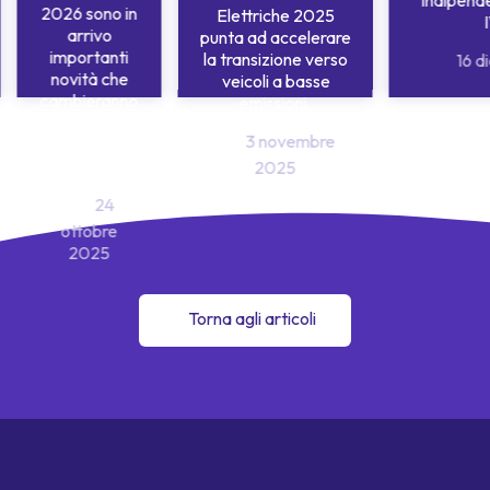
indipend
2026 sono in
Elettriche 2025
arrivo
punta ad accelerare
importanti
la transizione verso
16 d
novità che
veicoli a basse
cambieranno
emissioni.
le regole per
3 novembre
milioni di
automobilisti.
2025
24
ottobre
2025
Torna agli articoli