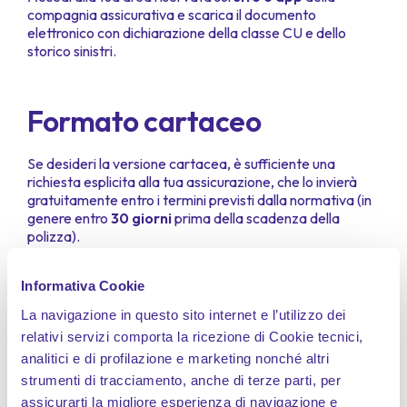
compagnia assicurativa e scarica il documento
elettronico con dichiarazione della classe CU e dello
storico sinistri.
Formato cartaceo
Se desideri la versione cartacea, è sufficiente una
richiesta esplicita alla tua assicurazione, che lo invierà
gratuitamente entro i termini previsti dalla normativa (in
genere entro
30 giorni
prima della scadenza della
polizza).
Fai un
preventivo su BeRebel
e scegli le
garanzie più
adatte a te
!
Informativa Cookie
La navigazione in questo sito internet e l’utilizzo dei
relativi servizi comporta la ricezione di Cookie tecnici,
analitici e di profilazione e marketing nonché altri
strumenti di tracciamento, anche di terze parti, per
Domande frequenti sul
assicurarti la migliore esperienza di navigazione e