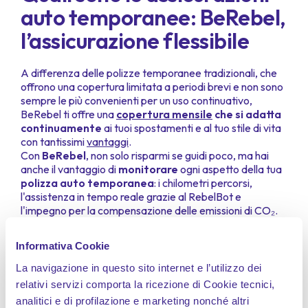
auto temporanee: BeRebel,
l’assicurazione flessibile
A differenza delle polizze temporanee tradizionali, che
offrono una copertura limitata a periodi brevi e non sono
sempre le più convenienti per un uso continuativo,
BeRebel ti offre una
copertura mensile
che si adatta
continuamente
ai tuoi spostamenti e al tuo stile di vita
con tantissimi
vantaggi
.
Con
BeRebel
, non solo risparmi se guidi poco, ma hai
anche il vantaggio di
monitorare
ogni aspetto della tua
polizza auto temporanea
: i chilometri percorsi,
l'assistenza in tempo reale grazie al RebelBot e
l'impegno per la compensazione delle emissioni di CO₂.
Caratteristiche distintive di
Informativa Cookie
BeRebel:
La navigazione in questo sito internet e l’utilizzo dei
relativi servizi comporta la ricezione di Cookie tecnici,
analitici e di profilazione e marketing nonché altri