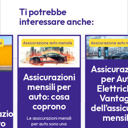
Ti potrebbe
interessare anche:
le
Assicurazione auto mensile
Assicurazione auto 
Assicura
Assicurazioni
per Au
mensili per
Elettric
auto: cosa
Vantag
i
coprono
dell’assi
azione
mensi
Le assicurazioni mensili
to
per auto sono una