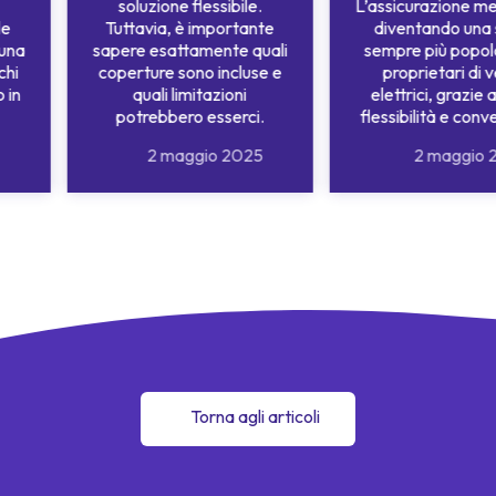
soluzione flessibile.
L’assicurazione me
le
Tuttavia, è importante
diventando una 
 una
sapere esattamente quali
sempre più popola
chi
coperture sono incluse e
proprietari di v
o in
quali limitazioni
elettrici, grazie 
potrebbero esserci.
flessibilità e con
2 maggio 2025
2 maggio 
Torna agli articoli