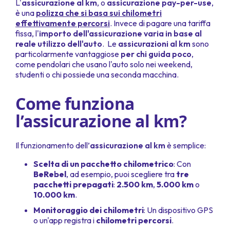
L'
assicurazione al km
, o
assicurazione pay-per-use
,
è una
polizza che si basa sui chilometri
effettivamente percorsi
. Invece di pagare una tariffa
fissa, l'
importo dell'assicurazione varia in base al
reale utilizzo dell'auto
. Le
assicurazioni al km
sono
particolarmente vantaggiose
per chi guida poco
,
come pendolari che usano l'auto solo nei weekend,
studenti o chi possiede una seconda macchina.
Come funziona
l’assicurazione al km?
Il funzionamento dell’
assicurazione al km
è semplice:
Scelta di un pacchetto chilometrico
: Con
BeRebel
, ad esempio, puoi scegliere tra
tre
pacchetti prepagati
:
2.500 km
,
5.000 km
o
10.000 km
.
Monitoraggio dei chilometri
: Un dispositivo GPS
o un'app registra i
chilometri percorsi
.