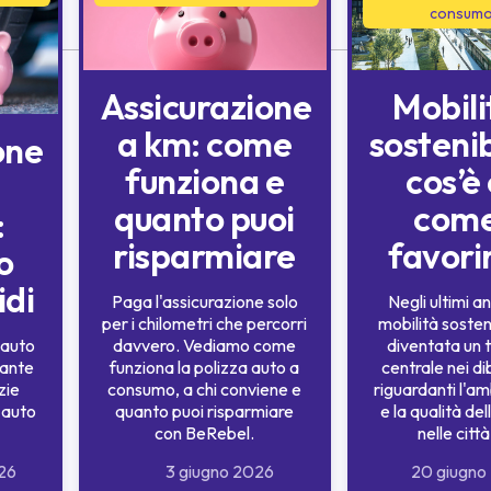
consum
Assicurazione
Mobili
a km: come
sostenib
one
funziona e
cos’è
-
quanto puoi
com
:
risparmiare
favori
o
idi
Paga l'assicurazione solo
Negli ultimi an
per i chilometri che percorri
mobilità sosten
 auto
davvero. Vediamo come
diventata un
tante
funziona la polizza auto a
centrale nei dib
zie
consumo, a chi conviene e
riguardanti l'a
e auto
quanto puoi risparmiare
e la qualità del
con BeRebel.
nelle città
26
3 giugno 2026
20 giugno