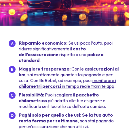
Risparmio economico:
Se usi poco l’auto, puoi
ridurre significativamente il
costo
dell’assicurazione
rispetto a una
polizza
standard
.
Maggiore trasparenza:
Con le
assicurazioni al
km
, sai esattamente quanto stai pagando e per
cosa. Con BeRebel, ad esempio, puoi
monitorare i
chilometri percorsi
in tempo reale tramite app
.
Flessibilità:
Puoi scegliere il
pacchetto
chilometrico
più adatto alle tue esigenze e
modificarlo se il tuo utilizzo dell’auto cambia.
Paghi solo per quello che usi: Se la tua auto
resta ferma per settimane
, non stai pagando
per un’assicurazione che non utilizzi.