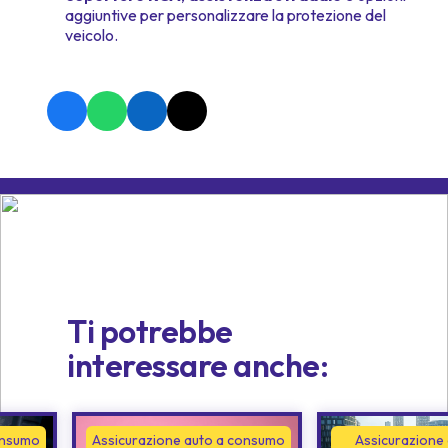
aggiuntive per personalizzare la protezione del
veicolo.
Ti potrebbe
interessare anche:
onsumo
Assicurazione auto a consumo
Assicurazione 