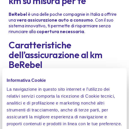
km su misura per te
BeRebel
è una delle poche compagnie in Italia a offrire
una
vera assicurazione auto a consumo
. Con il suo
sistema innovativo, ti permette di risparmiare senza
rinunciare alla
copertura necessaria
.
Caratteristiche
dell’assicurazione al km
BeRebel
Paghi in base ai chilometri percorsi
Informativa Cookie
Tre pacchetti disponibili
: 2.500 km, 5.000 km e
La navigazione in questo sito internet e l’utilizzo dei
10.000 km
relativi servizi comporta la ricezione di Cookie tecnici,
Nessun vincolo annuale
: puoi cambiare
analitici e di profilazione e marketing nonché altri
pacchetto o rinnovare solo quando necessario
strumenti di tracciamento, anche di terze parti, per
Gestione semplice via app
assicurarti la migliore esperienza di navigazione e
Tariffe trasparenti e competitive
proporti contenuti e prodotti in linea con le tue preferenze.