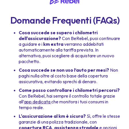
Domande Frequenti (FAQs)
Cosa succede se supero i chilometri
dell'assicurazione?
Con BeRebel, puoi continuare
a guidare e i
km extra
verranno addebitati
automaticamente alla tariffa prevista. In
alternativa, puoi scegliere di acquistare un nuovo
pacchetto.
Cosa succede se non uso l’auto per mesi?
Non
paghi nulla oltre al costo base della copertura
assicurativa, evitando sprechi di denaro.
Come posso controllare i chilometri percorsi?
Con BeRebel, hai sempre il controllo totale grazie
all’
app dedicata
che monitora i tuoi consumi in
tempo reale.
L'assicurazione al km è sicura?
Sì, offre le stesse
garanzie di una polizza tradizionale, con
coperture RCA
,
assistenza stradale
e opzioni