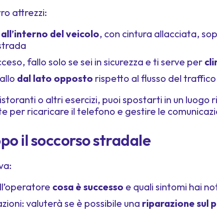
ro attrezzi:
,
all’interno del veicolo
, con cintura allacciata, so
ostrada
ceso, fallo solo se sei in sicurezza e ti serve per
cl
allo
dal lato opposto
rispetto al flusso del traffico
 ristoranti o altri esercizi, puoi spostarti in un luog
e per ricaricare il telefono e gestire le comunicazi
po il soccorso stradale
va:
ll’operatore
cosa è successo
e quali sintomi hai n
azioni: valuterà se è possibile una
riparazione sul 