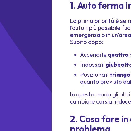
1. Auto ferma i
La prima priorità è se
l’auto il più possibile f
emergenza o in un’area 
Subito dopo:
Accendi le
quattro 
Indossa il
giubbotto
Posiziona il
triango
quanto previsto da
In questo modo gli altr
cambiare corsia, riducen
2. Cosa fare in
problema