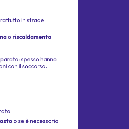
prattutto in strade
ima
o
riscaldamento
o riparato: spesso hanno
oni con il soccorso.
otato
posto
o se è necessario