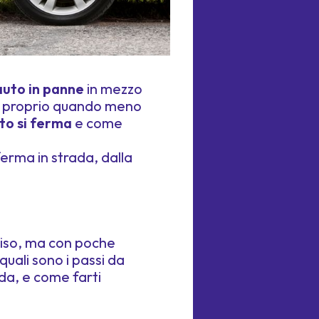
auto in panne
in mezzo
so, proprio quando meno
uto si ferma
e come
ferma in strada, dalla
viso, ma con poche
quali sono i passi da
ada, e come farti