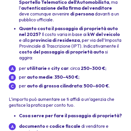
Sportello Telematico dell’Automobilista
, ma
l’
autenticazione della firma del venditore
deve comunque avvenire
di persona
davanti a un
pubblico ufficiale.
Quanto costa il passaggio di proprietà auto
nel 2025?
Il costo varia in base ai
kW del veicolo
e alla
provincia di residenza
, per via dell’Imposta
Provinciale di Trascrizione (IPT). Indicativamente il
costo del passaggio di proprietà auto
si
aggira:
per
utilitarie
e
city car
: circa
250–300 €
;
per
auto medie
:
350–450 €
;
per
auto di grossa cilindrata
:
500–600 €
.
L’importo può aumentare se ti affidi a un’agenzia che
gestisce la pratica per conto tuo.
Cosa serve per fare il passaggio di proprietà?
documento
e
codice fiscale
di venditore e