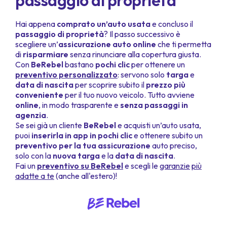
passaggio di proprietà
Hai appena
comprato un’auto usata
e concluso il
passaggio di proprietà
? Il passo successivo è
scegliere un’
assicurazione auto online
che ti permetta
di
risparmiare
senza rinunciare alla copertura giusta.
Con
BeRebel
bastano
pochi clic
per ottenere un
preventivo personalizzato
: servono solo
targa
e
data di nascita
per scoprire subito il
prezzo più
conveniente
per il tuo nuovo veicolo. Tutto avviene
online
, in modo trasparente e
senza passaggi in
agenzia
.
Se sei già un cliente
BeRebel
e acquisti un’auto usata,
puoi
inserirla in app in pochi clic
e ottenere subito un
preventivo per la tua assicurazione
auto preciso,
solo con la
nuova targa
e la
data di nascita
.
Fai un
preventivo su BeRebel
e scegli le
garanzie
più
adatte a te
(anche all'estero)!