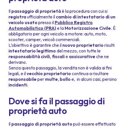
Il
passaggio di proprietà
è la procedura con cui si
registra
ufficialmente il
cambio di intestatario di un
veicolo usato
presso il
Pubblico Registro
Automobilistico (PRA)
e la
Motorizzazione Civile
. È
obbligatorio per ogni veicolo a motore: auto, moto,
scooter, camper, veicoli commerciali.
L’obiettivo è garantire che il
nuovo proprietario
risulti
intestatario legittimo
del mezzo, con tutte le
responsabilità civili
,
fiscali
e
assicurative
che ne
derivano.
Senza questo passaggio, la vendita non è valida ai fini
legali, e il
vecchio proprietario
continua a risultare
responsabile
per
multe
,
bollo
e, in alcuni casi, persino
incidenti
.
Dove si fa il passaggio di
proprietà auto
Il
passaggio di proprietà auto
può essere effettuato