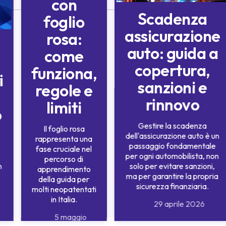
con
Scadenza
foglio
assicurazione
rosa:
auto: guida a
come
copertura,
funziona,
i
sanzioni e
regole e
rinnovo
limiti
o
Gestire la scadenza
Il foglio rosa
,
dell'assicurazione auto è un
rappresenta una
passaggio fondamentale
fase cruciale nel
per ogni automobilista, non
percorso di
n
solo per evitare sanzioni,
apprendimento
ma per garantire la propria
della guida per
sicurezza finanziaria.
molti neopatentati
in Italia.
29 aprile 2026
5 maggio