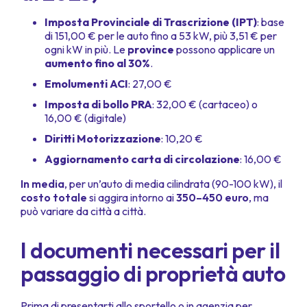
Imposta Provinciale di Trascrizione (IPT)
: base
di 151,00 € per le auto fino a 53 kW, più 3,51 € per
ogni kW in più. Le
province
possono applicare un
aumento fino al 30%
.
Emolumenti ACI
: 27,00 €
Imposta di bollo PRA
: 32,00 € (cartaceo) o
16,00 € (digitale)
Diritti Motorizzazione
: 10,20 €
Aggiornamento carta di circolazione
: 16,00 €
In media
, per un’auto di media cilindrata (90-100 kW), il
costo totale
si aggira intorno ai
350–450 euro
, ma
può variare da città a città.
I documenti necessari per il
passaggio di proprietà auto
Prima di presentarti allo sportello o in agenzia per