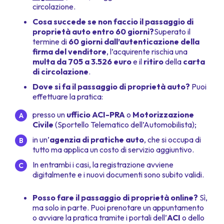
circolazione.
Cosa succede se non faccio il passaggio di
proprietà auto entro 60 giorni?
Superato il
termine di
60 giorni dall’autenticazione della
firma del venditore
, l’acquirente rischia una
multa da 705 a 3.526 euro
e il
ritiro
della
carta
di circolazione
.
Dove si fa il passaggio di proprietà auto?
Puoi
effettuare la pratica:
presso un
ufficio ACI-PRA
o
Motorizzazione
Civile
(Sportello Telematico dell’Automobilista);
in un’
agenzia di pratiche auto
, che si occupa di
tutto ma applica un costo di servizio aggiuntivo.
In entrambi i casi, la registrazione avviene
digitalmente e i nuovi documenti sono subito validi.
Posso fare il passaggio di proprietà online?
Sì,
ma solo in parte. Puoi prenotare un appuntamento
o avviare la pratica tramite i portali dell’
ACI
o dello