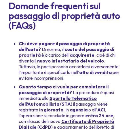
Domande frequenti sul
passaggio di proprietà auto
(FAQs)
Chi deve pagare il passaggio di proprietà
dell’auto?
Di norma, il
costo del passaggio di
proprietà
è a carico dell’
acquirente
, cioè di chi
diventa il
nuovo intestatario del veicolo
.
Tuttavia, le parti possono accordarsi diversamente:
l’importante è specificarlo nell’
atto di vendita
per
evitare incomprensioni.
Quanto tempo ci vuole per completare il
passaggio di proprietà?
La procedura è quasi
immediata: allo
Sportello Telematico
dell’Automobilista
(
STA
) il passaggio viene
registrato
in giornata
. In
agenzia
o all’
ACI
,
l’operazione si conclude in genere
entro 24 ore
,
con rilascio del nuovo
Certificato di Proprietà
Digitale
(
CdPD
) e aggiornamento del libretto di