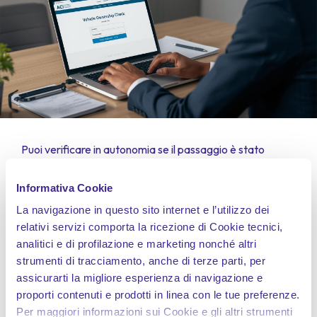
Puoi verificare in autonomia se il passaggio è stato
registrato consultando il
sito dell’
ACI
o tramite appositi
servizi online che permettono di controllare la
visura
Informativa Cookie
PRA
. Basta inserire la
targa del veicolo
per sapere chi
ne risulta
intestatario
e se la pratica è stata
La navigazione in questo sito internet e l’utilizzo dei
completata.
relativi servizi comporta la ricezione di Cookie tecnici,
Con
BeRebel
, puoi tenere sempre a portata di mano i
analitici e di profilazione e marketing nonché altri
documenti aggiornati del tuo veicolo direttamente
strumenti di tracciamento, anche di terze parti, per
nell’
app
:
carta verde
,
polizza
e
certificato digitale
,
tutto in un
archivio unico
e
sempre disponibile
.
assicurarti la migliore esperienza di navigazione e
proporti contenuti e prodotti in linea con le tue preferenze.
Per maggiori informazioni sui Cookie e gli altri strumenti