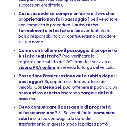
successioni ereditarie).
Cosa succede se compro un’auto e il vecchio
proprietario non fa il passaggio?
Se il venditore
non completa la procedura,
l’auto resta
formalmente intestata a lui
: eventuali multe,
bolli o responsabilità civili continueranno a ricadere
sul suo nome.
Come controllare se il passaggio di proprietà
è stato registrato?
Puoi verificare la
registrazione sul sito dell’ACI tramite il servizio di
visura PRA online
, inserendo la targa del veicolo.
Posso fare l’assicurazione auto subito dopo il
passaggio?
Sì, appena risulti intestatario del
veicolo. Con
BeRebel
, puoi ottenere in pochi clic un
preventivo preciso
inserendo
targa
e
data di
nascita
.
Devo comunicare il passaggio di proprietà
all’assicurazione?
Sì. Se vendi l’auto,
comunica
subito
alla tua compagnia la data del
trasferimento
: in questo modo la polizza potrà