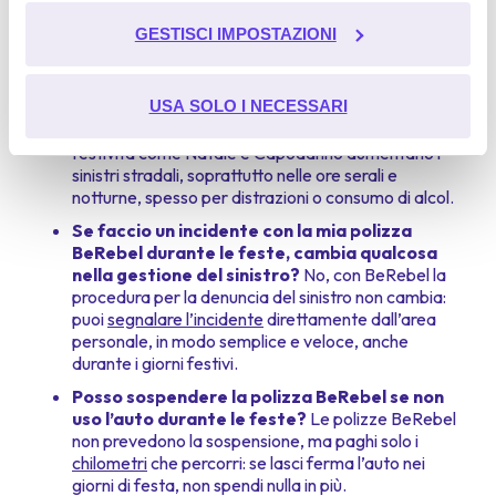
tracciamento al cui utilizzo intendi acconsentire,
(FAQs)
seleziona “
GESTISCI IMPOSTAZIONI
GESTISCI IMPOSTAZIONI
”.
Ulteriori informazioni sulla modalità di trattamento delle
USA SOLO I NECESSARI
Durante le feste natalizie ci sono più incidenti
informazioni personali da parte di Google:
Google's
stradali?
Sì, i dati dimostrano che durante le
Privacy & Terms Site
festività come Natale e Capodanno aumentano i
sinistri stradali, soprattutto nelle ore serali e
notturne, spesso per distrazioni o consumo di alcol.
Se faccio un incidente con la mia polizza
BeRebel durante le feste, cambia qualcosa
nella gestione del sinistro?
No, con BeRebel la
procedura per la denuncia del sinistro non cambia:
puoi
segnalare l’incidente
direttamente dall’area
personale, in modo semplice e veloce, anche
durante i giorni festivi.
Posso sospendere la polizza BeRebel se non
uso l’auto durante le feste?
Le polizze BeRebel
non prevedono la sospensione, ma paghi solo i
chilometri
che percorri: se lasci ferma l’auto nei
giorni di festa, non spendi nulla in più.