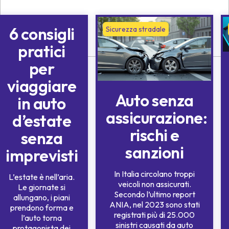
6 consigli
Sicurezza stradale
Sicurezza stradale
pratici
per
viaggiare
Auto senza
in auto
assicurazione:
d’estate
rischi e
senza
sanzioni
imprevisti
In Italia circolano troppi
L’estate è nell’aria.
veicoli non assicurati.
Le giornate si
Secondo l’ultimo report
allungano, i piani
ANIA, nel 2023 sono stati
prendono forma e
registrati più di 25.000
l’auto torna
sinistri causati da auto
protagonista dei