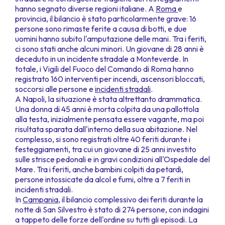
hanno segnato diverse regioni italiane. A
Roma
e
provincia, il bilancio è stato particolarmente grave: 16
persone sono rimaste ferite a causa di botti, e due
uomini hanno subito l'amputazione delle mani. Tra i feriti,
ci sono stati anche alcuni minori. Un giovane di 28 anni è
deceduto in un incidente stradale a Monteverde. In
totale, i Vigili del Fuoco del Comando di Roma hanno
registrato 160 interventi per incendi, ascensori bloccati,
soccorsi alle persone e
incidenti stradali
.
A Napoli, la situazione è stata altrettanto drammatica.
Una donna di 45 anni è morta colpita da una pallottola
alla testa, inizialmente pensata essere vagante, ma poi
risultata sparata dall'interno della sua abitazione. Nel
complesso, si sono registrati oltre 40 feriti durante i
festeggiamenti, tra cui un giovane di 25 anni investito
sulle strisce pedonali e in gravi condizioni all'Ospedale del
Mare. Tra i feriti, anche bambini colpiti da petardi,
persone intossicate da alcol e fumi, oltre a 7 feriti in
incidenti stradali.
In
Campania
, il bilancio complessivo dei feriti durante la
notte di San Silvestro è stato di 274 persone, con indagini
a tappeto delle forze dell'ordine su tutti gli episodi. La