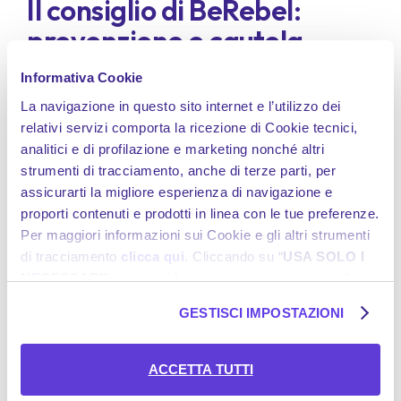
Il consiglio di BeRebel:
prevenzione e cautela
Informativa Cookie
L'analisi delle
statistiche
e delle iniziative di prevenzione
suggerisce una correlazione evidente tra l'aumento del
La navigazione in questo sito internet e l’utilizzo dei
traffico durante le festività e il rischio di incidenti stradali.
relativi servizi comporta la ricezione di Cookie tecnici,
Le misure di prevenzione, seppur efficaci, richiedono un
analitici e di profilazione e marketing nonché altri
impegno costante e una maggiore sensibilizzazione del
strumenti di tracciamento, anche di terze parti, per
pubblico. La sicurezza stradale rimane una priorità
fondamentale, in particolare durante i periodi di alta
assicurarti la migliore esperienza di navigazione e
mobilità come le festività.
proporti contenuti e prodotti in linea con le tue preferenze.
Fai un
preventivo su BeRebel
e scegli le
garanzie
più
Per maggiori informazioni sui Cookie e gli altri strumenti
adatte a te!
di tracciamento
clicca qui
. Cliccando su “
USA SOLO I
NECESSARI
”, prosegui la navigazione in assenza di
Cookie e altri strumenti di tracciamento diversi da quelli
GESTISCI IMPOSTAZIONI
tecnici. Se desideri acconsentire al posizionamento e
l’utilizzo di tutti i predetti Cookie e gli altri strumenti di
tracciamento, seleziona “
ACCETTA TUTTI
”; se vuoi
ACCETTA TUTTI
Domande Frequenti
invece selezionare soltanto i Cookie e gli altri strumenti di