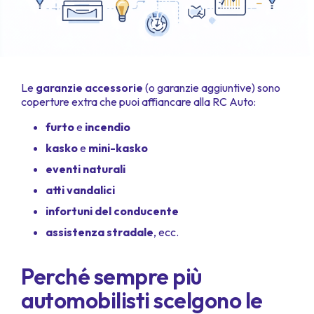
Le
garanzie accessorie
(o garanzie aggiuntive) sono
coperture extra che puoi affiancare alla RC Auto:
furto
e
incendio
kasko
e
mini-kasko
eventi naturali
atti vandalici
infortuni del conducente
assistenza stradale
, ecc.
Perché sempre più
automobilisti scelgono le