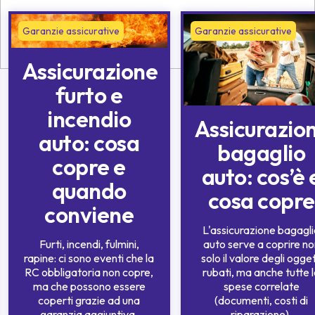
Garanzie assicurative
Garanzie assicurative
Assicurazione
furto e
incendio
Assicurazio
auto: cosa
bagaglio
copre e
auto: cos’è 
quando
cosa copre
conviene
L'assicurazione bagagl
Furti, incendi, fulmini,
auto serve a coprire no
rapine: ci sono eventi che la
solo il valore degli ogget
RC obbligatoria non copre,
rubati, ma anche tutte 
ma che possono essere
spese correlate
coperti grazie ad una
(documenti, costi di
garanzia aggiuntiva.
riparazione).