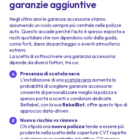
garanzie aggiuntive
Negli ultimi anni le garanzie accessorie stanno
assumendo un ruolo sempre più centrale nelle polizze
auto. Questo accade perché l’auto è spesso esposta a
rischi quotidiani che non dipendono solo dalla guida,
come furti, danni da parcheggio o eventi atmosferici
estremi.
La scelta di sottoscrivere una garanzia accessoria
dipende da diversi fattori, tra cui:
Presenza di scatola nera
L’installazione di una
scatola nera
aumenta la
probabilità di scegliere garanzie accessorie:
consente di personalizzare meglio la polizza e
spesso porta a sconti o condizioni dedicate.
BeRebel, con la sua
RebelBot
, offre questo tipo di
approccio data-driven.
Nuovo rischio vs rinnovo
Chi stipula una
nuova polizza
tende a essere più
prudente nella scelta delle coperture CVT rispetto
a chi rinnova un contratto già attivo. C’è spesso