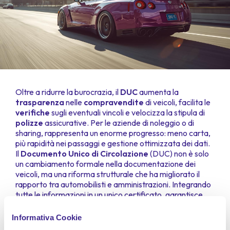
Oltre a ridurre la burocrazia, il
DUC
aumenta la
trasparenza
nelle
compravendite
di veicoli, facilita le
verifiche
sugli eventuali vincoli e velocizza la stipula di
polizze
assicurative. Per le aziende di noleggio o di
sharing, rappresenta un enorme progresso: meno carta,
più rapidità nei passaggi e gestione ottimizzata dei dati.
Il
Documento Unico di Circolazione
(DUC) non è solo
un cambiamento formale nella documentazione dei
veicoli, ma una riforma strutturale che ha migliorato il
rapporto tra automobilisti e amministrazioni. Integrando
tutte le informazioni in un unico certificato, garantisce
efficienza
,
trasparenza
e
coerenza legislativa
.
In un contesto in cui velocità e chiarezza sono elementi
Informativa Cookie
chiave, il DUC si afferma come uno strumento