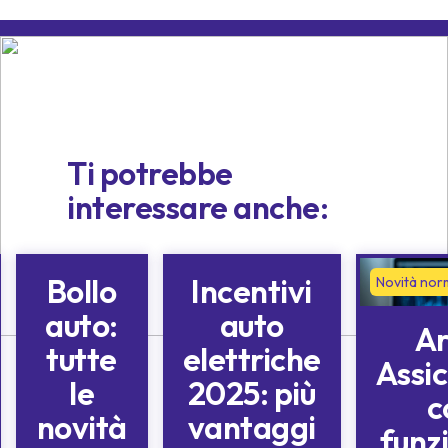
Ti potrebbe
interessare anche:
Bollo
Incentivi
Novità
Novità normative
Novità nor
normative
auto:
auto
Ar
tutte
elettriche
Assic
le
2025: più
c
novità
vantaggi
funz