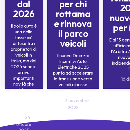
dal
per chi
20
2026
rottama
nuov
e rinnova
per 
Il bollo auto è
il parco
una delle
tasse più
Dal 15 gen
veicoli
diffuse tra i
ufficial
proprietari di
l’Arbitro 
veicoli in
Il nuovo Decreto
nuovo
Italia, ma dal
Incentivi Auto
indipend
2026 sono in
Elettriche 2025
arrivo
punta ad accelerare
importanti
la transizione verso
16 d
novità che
veicoli a basse
cambieranno
emissioni.
le regole per
3 novembre
milioni di
automobilisti.
2025
24
ottobre
2025