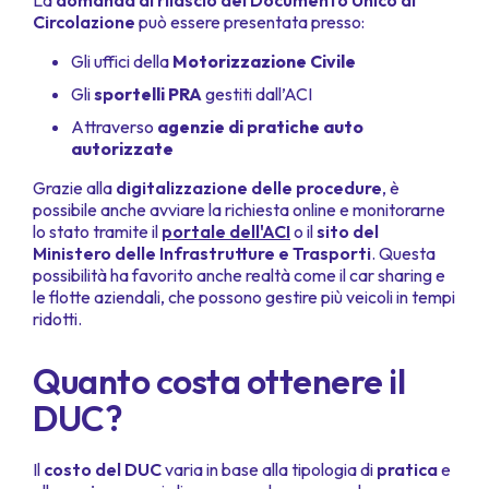
La
domanda di rilascio del Documento Unico di
Circolazione
​ può essere presentata presso:
Gli uffici della
Motorizzazione Civile
Gli
sportelli PRA
gestiti dall’ACI
Attraverso
agenzie di pratiche auto
autorizzate
Grazie alla
digitalizzazione delle procedure
, è
possibile anche avviare la richiesta online e monitorarne
lo stato tramite il
portale dell'ACI
o il
sito del
Ministero delle Infrastrutture e Trasporti
. Questa
possibilità ha favorito anche realtà come il car sharing e
le flotte aziendali, che possono gestire più veicoli in tempi
ridotti.
Quanto costa ottenere il
DUC?
Il
costo del DUC
varia in base alla tipologia di
pratica
e