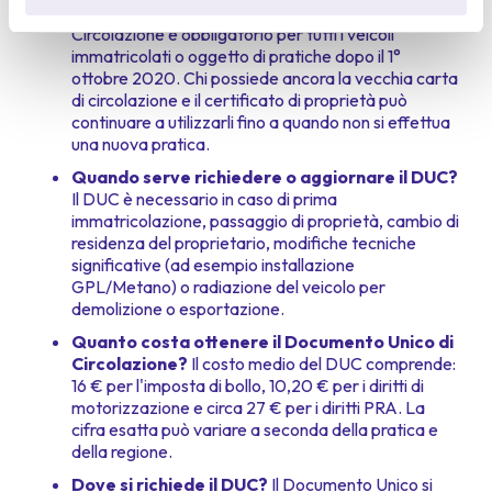
È obbligatorio il DUC?
Sì, il Documento Unico di
Privacy & Terms Site
Circolazione è obbligatorio per tutti i veicoli
immatricolati o oggetto di pratiche dopo il 1°
ottobre 2020. Chi possiede ancora la vecchia carta
di circolazione e il certificato di proprietà può
continuare a utilizzarli fino a quando non si effettua
una nuova pratica.
Quando serve richiedere o aggiornare il DUC?
Il DUC è necessario in caso di prima
immatricolazione, passaggio di proprietà, cambio di
residenza del proprietario, modifiche tecniche
significative (ad esempio installazione
GPL/Metano) o radiazione del veicolo per
demolizione o esportazione.
Quanto costa ottenere il Documento Unico di
Circolazione?
Il costo medio del DUC comprende:
16 € per l'imposta di bollo, 10,20 € per i diritti di
motorizzazione e circa 27 € per i diritti PRA. La
cifra esatta può variare a seconda della pratica e
della regione.
Dove si richiede il DUC?
Il Documento Unico si