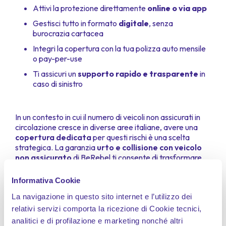
Attivi la protezione direttamente
online o via app
Gestisci tutto in formato
digitale
, senza
burocrazia cartacea
Integri la copertura con la tua polizza auto mensile
o pay-per-use
Ti assicuri un
supporto rapido e trasparente
in
caso di sinistro
In un contesto in cui il numero di veicoli non assicurati in
circolazione cresce in diverse aree italiane, avere una
copertura dedicata
per questi rischi è una scelta
strategica. La garanzia
urto e collisione con veicolo
non assicurato
di BeRebel ti consente di trasformare
un incidente potenzialmente disastroso in un semplice
inconveniente da gestire in tranquillità.
Informativa Cookie
Fai subito un preventivo su BeRebel
e scopri come
La navigazione in questo sito internet e l’utilizzo dei
questa
garanzia
nella tua polizza, modellando la
copertura sulle tue reali abitudini di guida e sulla tua area
relativi servizi comporta la ricezione di Cookie tecnici,
di circolazione.
analitici e di profilazione e marketing nonché altri