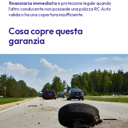
finanziaria immediata
e protezione legale quando
l’altro conducente non possiede una polizza RC Auto
valida o ha una copertura insufficiente.
Cosa copre questa
garanzia