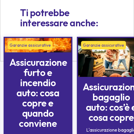
Ti potrebbe
interessare anche:
Garanzie assicurative
Garanzie assicurative
Assicurazione
furto e
incendio
Assicurazio
auto: cosa
bagaglio
copre e
auto: cos’è 
quando
cosa copre
conviene
L'assicurazione bagagl