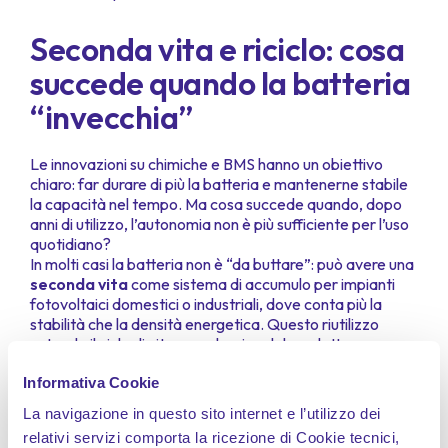
Seconda vita e riciclo: cosa
succede quando la batteria
“invecchia”
Le innovazioni su chimiche e BMS hanno un obiettivo
chiaro: far durare di più la batteria e mantenerne stabile
la capacità nel tempo. Ma cosa succede quando, dopo
anni di utilizzo, l’autonomia non è più sufficiente per l’uso
quotidiano?
In molti casi la batteria non è “da buttare”: può avere una
seconda vita
come sistema di accumulo per impianti
fotovoltaici domestici o industriali, dove conta più la
stabilità che la densità energetica. Questo riutilizzo
estende il ciclo di vita complessivo del prodotto e ne
migliora l’impatto ambientale
.
Informativa Cookie
Quando invece la batteria non è più idonea nemmeno
per applicazioni stazionarie, entra in gioco il
riciclo
.
La navigazione in questo sito internet e l’utilizzo dei
Materiali come litio, nichel e cobalto possono essere
relativi servizi comporta la ricezione di Cookie tecnici,
recuperati e reintrodotti nella filiera produttiva
. Per