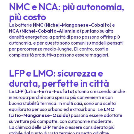
NMC e NCA: più autonomia,
più costo
Le batterie
NMC
(
Nichel-Manganese-Cobalto
) e
NCA
(
Nichel-Cobalto-Alluminio
) puntano su alta
densità energetica: a parità di peso possono offrire più
autonomia, e per questo sono comuni su modelli pensati
per percorrenze medio-lunghe. Di contro, costi e
complessità produttiva possono essere maggiori.
LFP e LMO: sicurezza e
durata, perfette in città
Le
LFP
(
Litio-Ferro-Fosfato
) stanno crescendo anche
in Europa perché sono spesso più convenienti e con
buona stabilità termica. In molti casi, sono una scelta
equilibrata per uso urbano ed extraurbano. Le
LMO
(
Litio-Manganese-Ossido
) possono essere adottate
su vetture più compatte, con autonomie moderate.
La chimica delle
LFP
tende a essere considerata più
stabile dal punto di vista termico rispetto ad altre