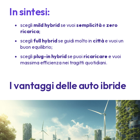
In sintesi:
scegli
mild hybrid
se vuoi
semplicità
e
zero
ricarica
;
scegli
full hybrid
se guidi molto in
città
e vuoi un
buon equilibrio;
scegli
plug-in hybrid
se puoi
ricaricare
e vuoi
massima efficienza nei tragitti quotidiani.
I vantaggi delle auto ibride