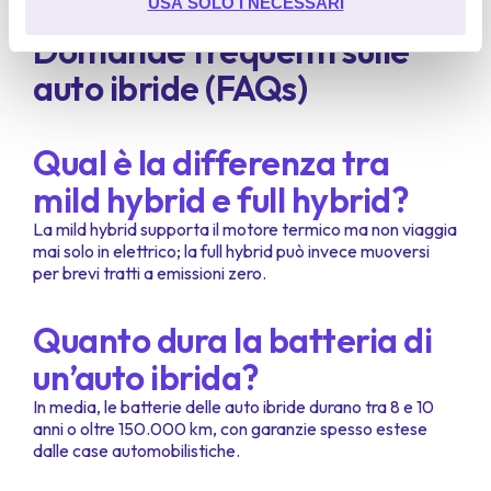
USA SOLO I NECESSARI
informazioni personali da parte di Google:
Google's
Privacy & Terms Site
Domande frequenti sulle
auto ibride (FAQs)
Qual è la differenza tra
mild hybrid e full hybrid?
La mild hybrid supporta il motore termico ma non viaggia
mai solo in elettrico; la full hybrid può invece muoversi
per brevi tratti a emissioni zero.
Quanto dura la batteria di
un’auto ibrida?
In media, le batterie delle auto ibride durano tra 8 e 10
anni o oltre 150.000 km, con garanzie spesso estese
dalle case automobilistiche.