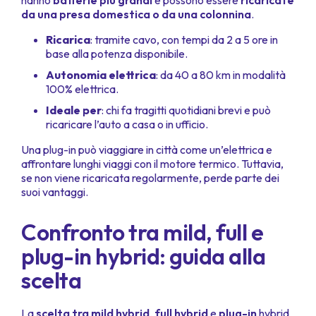
hanno
batterie più grandi
e possono essere
ricaricate
da una presa domestica o da una colonnina
.
Ricarica
: tramite cavo, con tempi da 2 a 5 ore in
base alla potenza disponibile.
Autonomia elettrica
: da 40 a 80 km in modalità
100% elettrica.
Ideale per
: chi fa tragitti quotidiani brevi e può
ricaricare l’auto a casa o in ufficio.
Una plug-in può viaggiare in città come un’elettrica e
affrontare lunghi viaggi con il motore termico. Tuttavia,
se non viene ricaricata regolarmente, perde parte dei
suoi vantaggi.
Confronto tra mild, full e
plug-in hybrid: guida alla
scelta
La
scelta tra mild hybrid
,
full hybrid
e
plug-in
hybrid