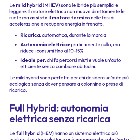
Le
mild hybrid
(
MHEV
) sono le ibride più semplici e
leggere. Il motore elettrico non muove direttamente le
ruote ma
assiste il motore termico
nelle fasi di
accelerazione e recupera energia in frenata.
Ricarica
: automatica, durante la marcia.
Autonomia elettrica
: praticamente nulla, ma
riduce i consumi fino al 10-15%.
Ideale per
: chi fa percorsi misti e vuole un’auto
efficiente senza cambiare abitudini.
Le mild hybrid sono perfette per chi desidera un’auto più
ecologica senza dover pensare a colonnine o prese di
ricarica.
Full Hybrid: autonomia
elettrica senza ricarica
Le
full hybrid
(
HEV
) hanno un sistema elettrico più
evoluto: il motore elettrico può
muovere da solo l’auto