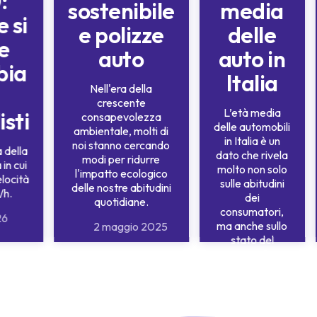
:
sostenibile
media
e si
e polizze
delle
e
auto
auto in
bia
Italia
Nell'era della
crescente
L’età media
sti
consapevolezza
delle automobili
ambientale, molti di
in Italia è un
noi stanno cercando
 della
dato che rivela
modi per ridurre
in cui
molto non solo
l'impatto ecologico
elocità
sulle abitudini
delle nostre abitudini
/h.
dei
quotidiane.
consumatori,
26
ma anche sullo
2 maggio 2025
stato del
mercato
automobilistico,
sulle politiche
ambientali e
sulla sicurezza