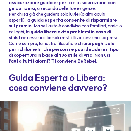
assicurazione guida esperta
e
assicurazione con
guida libera
, a seconda delle tue esigenze.
Per chi sa già che guiderà solo lui/lei (o altri adulti
esperti), la
guida esperta consente di risparmiare
sul premio
. Ma se l’auto è condivisa con familiari, amici o
colleghi, la
guida libera evita problemi in caso di
sinistro
: nessuna clausola restrittiva, nessuna sorpresa.
Come sempre, la nostra filosofia è chiara:
paghi solo
per i chilometri che percorri e puoi decidere il tipo
di copertura in base al tuo stile di vita. Non usi
l’auto tutti i giorni? Ti conviene BeRebel.
Guida Esperta o Libera:
cosa conviene davvero?