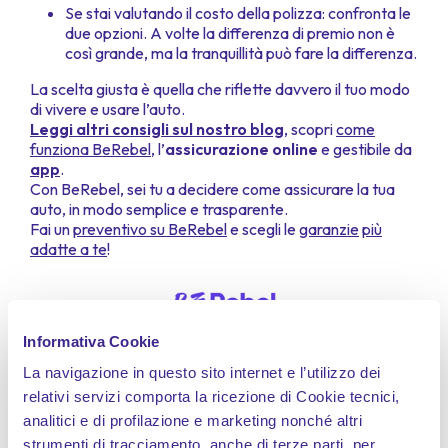
Se stai valutando il costo della polizza: confronta le
due opzioni. A volte la differenza di premio non è
così grande, ma la tranquillità può fare la differenza.
La scelta giusta è quella che riflette davvero il tuo modo
di vivere e usare l’auto.
Leggi altri consigli sul nostro blog
, scopri
come
funziona BeRebel
, l’
assicurazione online
e gestibile da
app
.
Con BeRebel, sei tu a decidere come assicurare la tua
auto, in modo semplice e trasparente.
Fai un
preventivo su BeRebel
e scegli le
garanzie
più
adatte a te
!
Informativa Cookie
Domande frequenti (FAQs)
La navigazione in questo sito internet e l’utilizzo dei
relativi servizi comporta la ricezione di Cookie tecnici,
analitici e di profilazione e marketing nonché altri
Posso cambiare da guida esperta a guida
strumenti di tracciamento, anche di terze parti, per