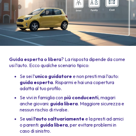
Guida esperta o libera
? La risposta dipende da come
usi l’auto. Ecco qualche scenario tipico:
Se sei l’
unico guidatore
e non presti mai l’auto:
guida esperta
. Risparmi e hai una copertura
adatta al tuo profilo.
Se vivi in famiglia con
più conducenti
, magari
anche giovani:
guida libera
. Maggiore sicurezza e
nessun rischio di rivalse.
Se
usi l’auto saltuariamente
e la presti ad amici
o parenti:
guida libera
, per evitare problemi in
caso di sinistro.