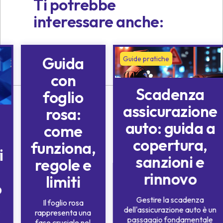
Ti potrebbe
interessare anche:
Guida
Guide pratiche
Guide pratiche
con
Scadenza
foglio
assicurazione
rosa:
auto: guida a
come
copertura,
funziona,
i
sanzioni e
regole e
rinnovo
limiti
o
Gestire la scadenza
Il foglio rosa
,
dell'assicurazione auto è un
rappresenta una
passaggio fondamentale
fase cruciale nel